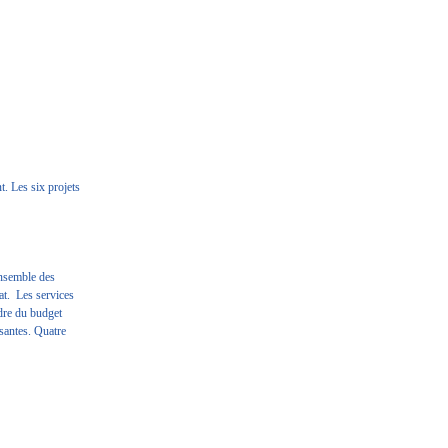
t. Les six projets
ensemble des
at. Les services
adre du budget
osantes. Quatre