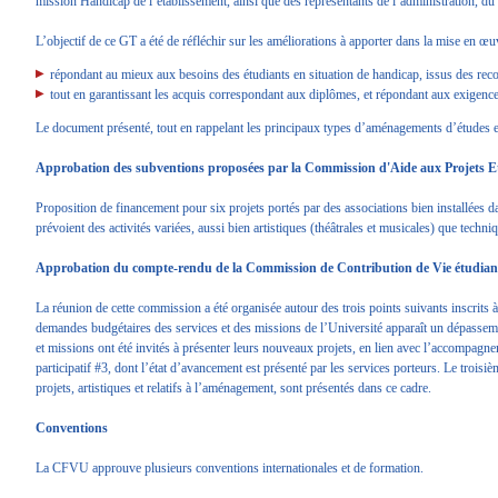
mission Handicap de l’établissement, ainsi que des représentants de l’administration, d
L’objectif de ce GT a été de réfléchir sur les améliorations à apporter dans la mise en 
répondant au mieux aux besoins des étudiants en situation de handicap, issus des r
tout en garantissant les acquis correspondant aux diplômes, et répondant aux exigen
Le document présenté, tout en rappelant les principaux types d’aménagements d’études et d
Approbation des subventions proposées par la Commission d'Aide aux Projets
Proposition de financement pour six projets portés par des associations bien installées 
prévoient des activités variées, aussi bien artistiques (théâtrales et musicales) que techni
Approbation du compte-rendu de la Commission de Contribution de Vie étudi
La réunion de cette commission a été organisée autour des trois points suivants inscrits 
demandes budgétaires des services et des missions de l’Université apparaît un dépassemen
et missions ont été invités à présenter leurs nouveaux projets, en lien avec l’accompagne
participatif #3, dont l’état d’avancement est présenté par les services porteurs. Le troi
projets, artistiques et relatifs à l’aménagement, sont présentés dans ce cadre.
Conventions
La CFVU approuve plusieurs conventions internationales et de formation.