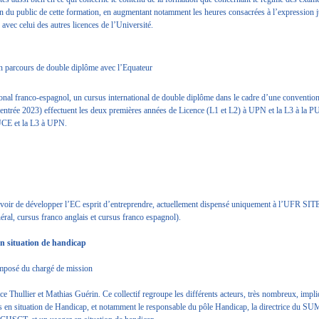
on du public de cette formation, en augmentant notamment les heures consacrées à l’expression 
vec celui des autres licences de l’Université.
un parcours de double diplôme avec l’Equateur
tional franco-espagnol, un cursus international de double diplôme dans le cadre d’une convention
rentrée 2023) effectuent les deux premières années de Licence (L1 et L2) à UPN et la L3 à la 
PUCE et la L3 à UPN.
 savoir de développer l’EC esprit d’entreprendre, actuellement dispensé uniquement à l’UFR SIT
éral, cursus franco anglais et cursus franco espagnol).
en situation de handicap
 composé du chargé de mission
trice Thullier et Mathias Guérin. Ce collectif regroupe les différents acteurs, très nombreux, impl
s en situation de Handicap, et notamment le responsable du pôle Handicap, la directrice du SU