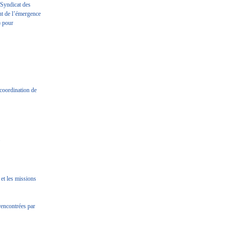
 Syndicat des
nt de l’émergence
) pour
 coordination de
.
 et les missions
 rencontrées par