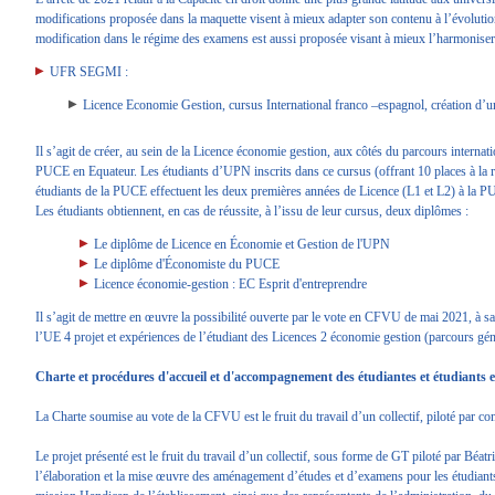
modifications proposée dans la maquette visent à mieux adapter son contenu à l’évoluti
modification dans le régime des examens est aussi proposée visant à mieux l’harmoniser a
UFR SEGMI :
Licence Economie Gestion, cursus International franco –espagnol, création d’
Il s’agit de créer, au sein de la Licence économie gestion, aux côtés du parcours interna
PUCE en Equateur. Les étudiants d’UPN inscrits dans ce cursus (offrant 10 places à la 
étudiants de la PUCE effectuent les deux premières années de Licence (L1 et L2) à la 
Les étudiants obtiennent, en cas de réussite, à l’issu de leur cursus, deux diplômes :
Le diplôme de Licence en Économie et Gestion de l'UPN
Le diplôme d'Économiste du PUCE
Licence économie-gestion : EC Esprit d'entreprendre
Il s’agit de mettre en œuvre la possibilité ouverte par le vote en CFVU de mai 2021, à
l’UE 4 projet et expériences de l’étudiant des Licences 2 économie gestion (parcours gén
Charte et procédures d'accueil et d'accompagnement des étudiantes et étudiants 
La Charte soumise au vote de la CFVU est le fruit du travail d’un collectif, piloté par
Le projet présenté est le fruit du travail d’un collectif, sous forme de GT piloté par Béa
l’élaboration et la mise œuvre des aménagement d’études et d’examens pour les étudiant