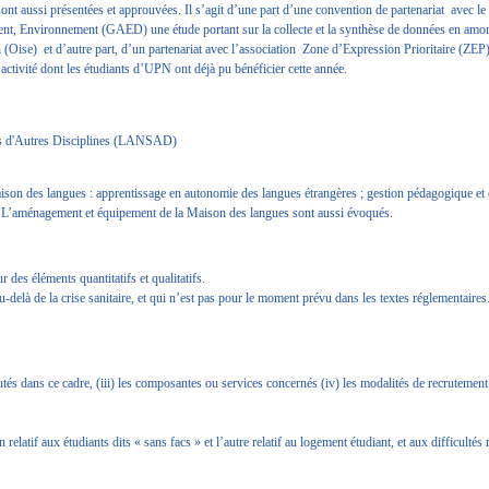
nt aussi présentées et approuvées. Il s’agit d’une part d’une convention de partenariat avec le
nt, Environnement (GAED) une étude portant sur la collecte et la synthèse de données en amo
ise) et d’autre part, d’un partenariat avec l’association Zone d’Expression Prioritaire (ZEP
 activité dont les étudiants d’UPN ont déjà pu bénéficier cette année.
es d'Autres Disciplines (LANSAD)
aison des langues : apprentissage en autonomie des langues étrangères ; gestion pédagogique et
e. L’aménagement et équipement de la Maison des langues sont aussi évoqués.
 des éléments quantitatifs et qualitatifs.
 au-delà de la crise sanitaire, et qui n’est pas pour le moment prévu dans les textes réglementaires
utés dans ce cadre, (iii) les composantes ou services concernés (iv) les modalités de recrutement
latif aux étudiants dits « sans facs » et l’autre relatif au logement étudiant, et aux difficultés