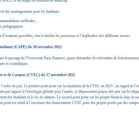
u CHSCT, et un usager en situation de handicap.
œuvre des aménagements pour les étudiants :
ecommandations médicales ;
ces pédagogiques.
’examens possibles, vise à clarifier les processus et l’implication des différents acteurs.
 Etudiants (CAPE) du 30 novembre 2022
dans le paysage de l’Université Paris Nanterre, quatre demandes de subvention de fonctionnemen
ques et scientifiques.
ante et de Campus (CVEC) du 17 novembre 2022
à l’ordre du jour. Le premier point porte sur la répartition de la CVEC en 2023 : au regard de l’
t par rapport à l’enveloppe globale pour l’année, ce dépassement pourra être pris sur le reliqu
ment des étudiants et la vie de campus. Le second point porte sur les projets financés dans le c
sième point est relatif à l’ouverture des financements CVEC pour des projets portés par des comp