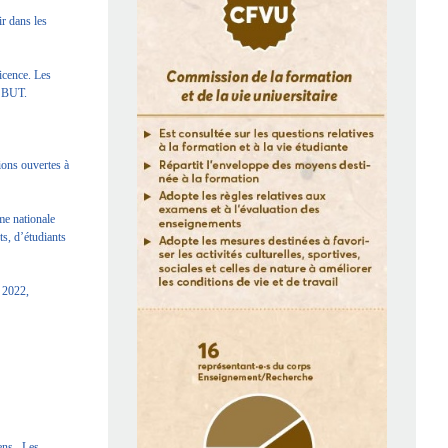
ir dans les
Licence. Les
de BUT.
ions ouvertes à
me nationale
s, d’étudiants
e 2022,
mens. Les