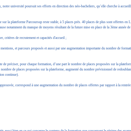
notre université poursuit ses efforts en direction des néo-bacheliers, qu’elle cherche à accueill
 sur la plateforme Parcoursup reste stable, à 5 places près. 40 places de plus sont offertes en 
 à cause notamment du manque de moyens résultant de la future mise en place de la 3ème année 
, critères de recrutement et capacités d'accueil ;
des mentions, et parcours proposés et aussi par une augmentation importante du nombre de format
te de préciser, pour chaque formation, d’une part le nombre de places proposées sur la platefor
au nombre de places proposées sur la plateforme, augmenté du nombre prévisionnel de redoublant
tion continue).
pprouvée, correspond à une augmentation du nombre de places offertes par rapport à la rentré
rsités aussi bien en ce qui concerne le contenu de la formation que concernant le régime des exa