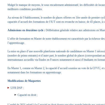
Malgré le manque de moyens, le sous encadrement administratif, les difficultés de locaux, 
meilleures conditions possibles.
Au niveau de l’établissement, le nombre de places offertes en 1ère année de premier cycle
capacités d’accueil des formations de l’IUT sont en revanche en baisse, de 45 places,
Admissions en deuxième cycle :
Délibération générale relative aux admissions en Master
L’offre de formation en Master de notre établissement est caractérisée par la richesse 
l’apprentissage.
La mise en place d’une nouvelle plateforme nationale de candidature en Master 1 nécessi
(nombre de primo entrants) et d’autre part, le nombre global de places (correspondant 
internationaux accueillis via Etudes en Frances notamment et aussi d’étudiants en forma
En Master 1, comme en Master 2, la capacité d’accueil soumise au vote de la CFVU, et a
notamment dans les formations en apprentissage.
Modifications de Maquettes
UFR DSP :
Capacité en droit ;
L’arrêté de 2021 relatif à la Capacité en droit donne une plus grande latitude aux unive