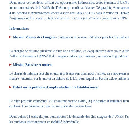
Deux autres conventions, offrant des opportunités intéressantes à des étudiants d’UPN so
intercommunalités de la Vallée du Thérain qui confie au Master Géographie, Aménageme
d’un Schéma d’Aménagement et de Gestion des Eaux (SAGE) dans la vallée du Thérain (O
l’organisation d’un cycle d’ateliers d’écriture et d’un cycle d’ateliers podcast avec UPN,
Informations
Mission Maison des Langues
et animation du réseau LANgues pour les Spécialist
La chargée de mission présente le bilan de sa mission, en évoquant trois axes pour la M
l’offre de formation LANSAD des langues autres que l’anglais ; animation linguistiqu
Mission Réussite et tutorat
Le chargé de mission réussite et tutorat présente son bilan pour l’année, en s’appuyant sur
Il attire l’attention sur le tutorat en dehors de la L1, pour lequel un besoin existe, même
Débat sur la politique d'emploi étudiant de l'établissement
Le bilan présenté comprend : (i) le volume horaire global, (ii) le nombre d’étudiants recr
confiées. Il se termine par une discussion et des perspectives.
Deux points à l’ordre du jour sont ajoutés à la demande des élus usagers de l’UNEF, l’un re
les étudiants internationaux en mobilité individuelle.